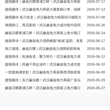
测设备项目，开拓赣鄱市场新版图！
捷报频传｜赫兹闪耀黄浦江畔！武汉赫兹电力再斩
2026-07-17
上海大额订单，续写跨区域合作新篇章
捷报频传｜武汉赫兹电力再获大额复购订单，深耕
2026-07-13
四川德阳市场！
捷报频传 拓川攻坚｜武汉赫兹电力斩获四川德阳大
2026-07-08
额新客户订单！
潮涌珠江，再启新程！武汉赫兹电力成功签约深圳
2026-06-26
大额新订单
赫兹闪耀黄浦江畔！武汉赫兹电力再斩上海大额订
2026-06-24
单，续写跨区域合作新篇章
捷报再传！武汉赫兹电力强势赋能“银城”益阳，老客
2026-06-17
户复购大单彰显硬核实力！
珠江潮涌，赫兹闪耀 | 武汉赫兹电力强势斩获珠海
2026-06-15
大额新订单！
捷报再传｜拓湘奋进，聚力前行！武汉赫兹电力成
2026-06-12
功签约湖南株洲大额新订单
捷报再传｜跨越千里赴滇约！武汉赫兹电力成功签
2026-06-10
约昆明新客户大额订单，西南市场再添重磅伙伴
一纸复购满堂彩！武汉赫兹电力再获陕西渭南老客
2026-06-08
户信赖，续写“信任长歌”新篇章
捷报频传｜实力赢信赖！武汉赫兹电力再获广东汕
2026-05-29
头老客户大额复购订单
赫兹闪耀黄浦江畔！武汉赫兹电力斩获上海大额订
2026-05-27
单，再掀市场风暴！