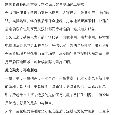
制整套设备配套方案，精准贴合客户现场施工需求；
全域闭环服务：覆盖前期技术勘测、方案设计、设备生产、上门调
试、实操培训、终身售后维保全流程，打破地域距离限制，让远在
云南的客户也能享受武汉总部同等标准的一站式电力服务。
长久以来，赫兹电力产品广泛服务于国家电网、南方电网、各大发
电集团及各地电力工程单位，凭借稳定可靠的产品性能，顺利适配
全国多地域差异化电力施工场景，本次顺利拿下昆明大额新单，也
是品牌西南区域口碑持续发酵的最好证明。
凝心聚力，再启新程
一份订单，一份信任；一次合作，一份共赢！此次云南昆明新订单
的落地，是认可，更是鞭策；是新绩，更是新起点！从武汉到昆
明，跨越千里山河，连接的是信任与共赢；从陌生到携手，历经层
层筛选，彰显的是实力与担当。
未来，赫兹电力将继续坚守匠心品质，深耕电力技术创新，以更专