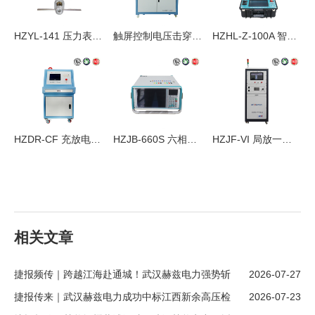
HZYL-141 压力表校验仪
触屏控制电压击穿试验仪
HZHL-Z-100A 智能回路电阻测试仪
HZDR-CF 充放电试验装置
HZJB-660S 六相微机继电保护测试仪
HZJF-VI 局放一体机
相关文章
捷报频传｜跨越江海赴通城！武汉赫兹电力强势斩
2026-07-27
获江苏南通大额新客户订单
捷报传来｜武汉赫兹电力成功中标江西新余高压检
2026-07-23