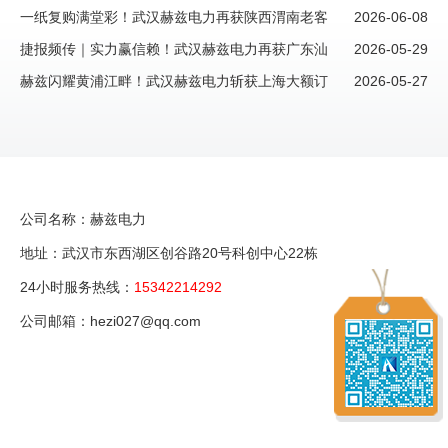
约昆明新客户大额订单，西南市场再添重磅伙伴
一纸复购满堂彩！武汉赫兹电力再获陕西渭南老客
2026-06-08
户信赖，续写“信任长歌”新篇章
捷报频传｜实力赢信赖！武汉赫兹电力再获广东汕
2026-05-29
头老客户大额复购订单
赫兹闪耀黄浦江畔！武汉赫兹电力斩获上海大额订
2026-05-27
单，再掀市场风暴！
公司名称：赫兹电力
地址：武汉市东西湖区创谷路20号科创中心22栋
24小时服务热线：
15342214292
公司邮箱：hezi027@qq.com