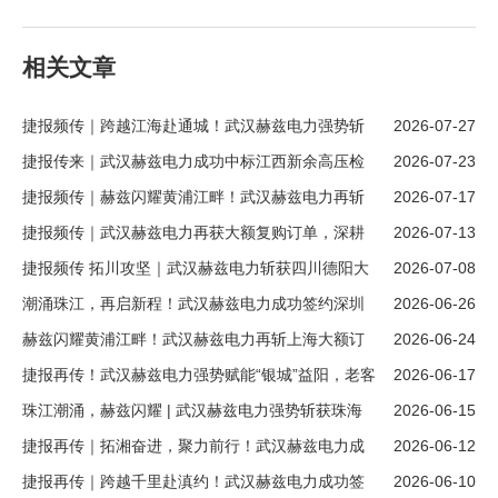
相关文章
捷报频传｜跨越江海赴通城！武汉赫兹电力强势斩
2026-07-27
获江苏南通大额新客户订单
捷报传来｜武汉赫兹电力成功中标江西新余高压检
2026-07-23
测设备项目，开拓赣鄱市场新版图！
捷报频传｜赫兹闪耀黄浦江畔！武汉赫兹电力再斩
2026-07-17
上海大额订单，续写跨区域合作新篇章
捷报频传｜武汉赫兹电力再获大额复购订单，深耕
2026-07-13
四川德阳市场！
捷报频传 拓川攻坚｜武汉赫兹电力斩获四川德阳大
2026-07-08
额新客户订单！
潮涌珠江，再启新程！武汉赫兹电力成功签约深圳
2026-06-26
大额新订单
赫兹闪耀黄浦江畔！武汉赫兹电力再斩上海大额订
2026-06-24
单，续写跨区域合作新篇章
捷报再传！武汉赫兹电力强势赋能“银城”益阳，老客
2026-06-17
户复购大单彰显硬核实力！
珠江潮涌，赫兹闪耀 | 武汉赫兹电力强势斩获珠海
2026-06-15
大额新订单！
捷报再传｜拓湘奋进，聚力前行！武汉赫兹电力成
2026-06-12
功签约湖南株洲大额新订单
捷报再传｜跨越千里赴滇约！武汉赫兹电力成功签
2026-06-10