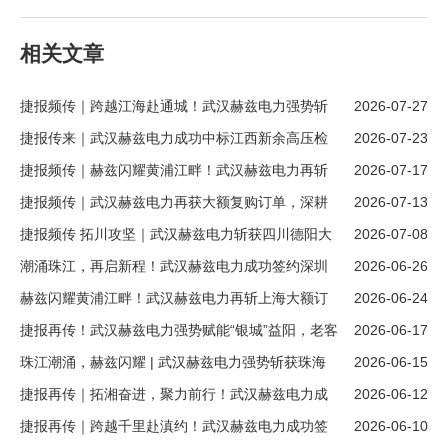
相关文章
捷报频传｜跨越江海赴通城！武汉赫兹电力强势斩
2026-07-27
获江苏南通大额新客户订单
捷报传来｜武汉赫兹电力成功中标江西新余高压检
2026-07-23
测设备项目，开拓赣鄱市场新版图！
捷报频传｜赫兹闪耀黄浦江畔！武汉赫兹电力再斩
2026-07-17
上海大额订单，续写跨区域合作新篇章
捷报频传｜武汉赫兹电力再获大额复购订单，深耕
2026-07-13
四川德阳市场！
捷报频传 拓川攻坚｜武汉赫兹电力斩获四川德阳大
2026-07-08
额新客户订单！
潮涌珠江，再启新程！武汉赫兹电力成功签约深圳
2026-06-26
大额新订单
赫兹闪耀黄浦江畔！武汉赫兹电力再斩上海大额订
2026-06-24
单，续写跨区域合作新篇章
捷报再传！武汉赫兹电力强势赋能“银城”益阳，老客
2026-06-17
户复购大单彰显硬核实力！
珠江潮涌，赫兹闪耀 | 武汉赫兹电力强势斩获珠海
2026-06-15
大额新订单！
捷报再传｜拓湘奋进，聚力前行！武汉赫兹电力成
2026-06-12
功签约湖南株洲大额新订单
捷报再传｜跨越千里赴滇约！武汉赫兹电力成功签
2026-06-10