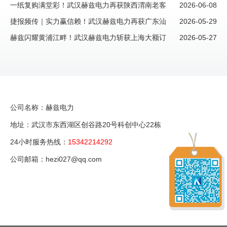
约昆明新客户大额订单，西南市场再添重磅伙伴
一纸复购满堂彩！武汉赫兹电力再获陕西渭南老客
2026-06-08
户信赖，续写“信任长歌”新篇章
捷报频传｜实力赢信赖！武汉赫兹电力再获广东汕
2026-05-29
头老客户大额复购订单
赫兹闪耀黄浦江畔！武汉赫兹电力斩获上海大额订
2026-05-27
单，再掀市场风暴！
公司名称：赫兹电力
地址：武汉市东西湖区创谷路20号科创中心22栋
24小时服务热线：
15342214292
公司邮箱：hezi027@qq.com